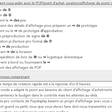
t vous aider avec le POP/point d'achat, position/affichage de point 
te
de ①
on
de ②
ent le
⇒ des
prix
ent des détails d'affichage pour préparer un
⇒ de
prototype
ent ou le
⇒
de prototype
d'
approbation
e préproduction de signe
de ⑥
stion pi (facture pro forma)
de ⑦
u
⇒ de
production
vant
⇒ de
la
livraison
expédition de livre de
⑩
ou
⇒
logistique domestique
nent à bord ou fournissent
le ⇒
nt des affichages de POP.
ervices comprenant
e temps de rotation rapide est à la réponse d'ici 8 heures.
rovide a adapté le point aux besoins du client d'affichage d'achat/vente
aintenez le budget dans le contrôle mais les attentes au-delà.
es pro contacts de Popdisplay basent un projet d'affichage avec vous ce
oit grand ou petit, tous que vous devez faire doit nous transmettre vo