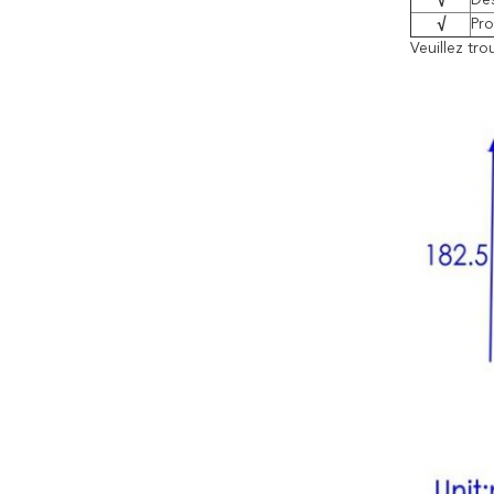
√
Des
√
Pr
Veuillez tr