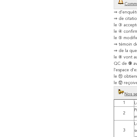
Commen
⇒
d'enquê
⇒
de citati
le ③
accept
le ④
confirm
le ⑤
modifi
⇒
témoin d
⇒
de
la
que
le ⑧
vont a
QC de
⑨
a
l'espace d'
le ⑪
obtien
le ⑫
reçoive
Nos s
1
L
P
2
m
L
3
s