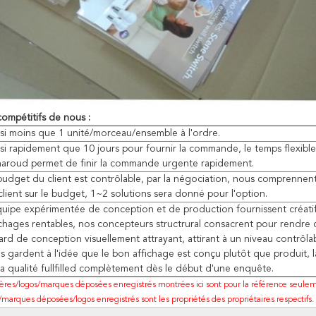
ompétitifs de nous :
si moins que 1 unité/morceau/ensemble à l'ordre.
si rapidement que 10 jours pour fournir la commande, le temps flexibl
naroud permet de finir la commande urgente rapidement.
budget du client est contrôlable, par la négociation, nous comprennent
client sur le budget, 1~2 solutions sera donné pour l'option.
quipe expérimentée de conception et de production fournissent créatif
ichages rentables, nos concepteurs structrural consacrent pour rendre
ard de conception visuellement attrayant, attirant à un niveau contrôla
s gardent à l'idée que le bon affichage est conçu plutôt que produit, l
la qualité fullfilled complètement dès le début d'une enquête.
tères/logos/marques déposées enregistrés montrées ici sont pour la référence seulem
/marques déposées/logos enregistrés sont les propriétés des propriétaires respectifs.