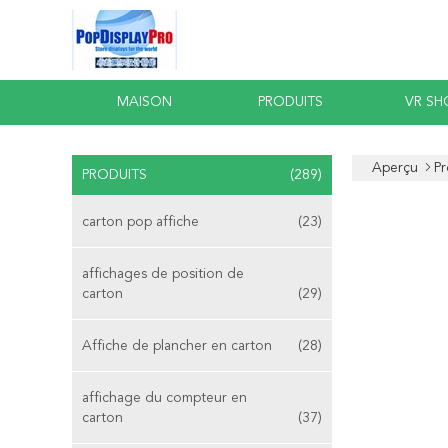
MAISON
PRODUITS
VR S
Aperçu
Pr
PRODUITS
(289)
carton pop affiche
(23)
affichages de position de
carton
(29)
Affiche de plancher en carton
(28)
affichage du compteur en
carton
(37)