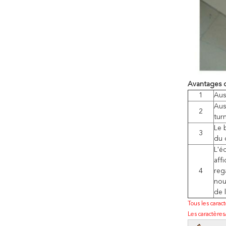
Avantages c
1
Aus
Aus
2
tur
Le 
3
du 
L'é
aff
4
reg
nou
de 
Tous les carac
Les caractères