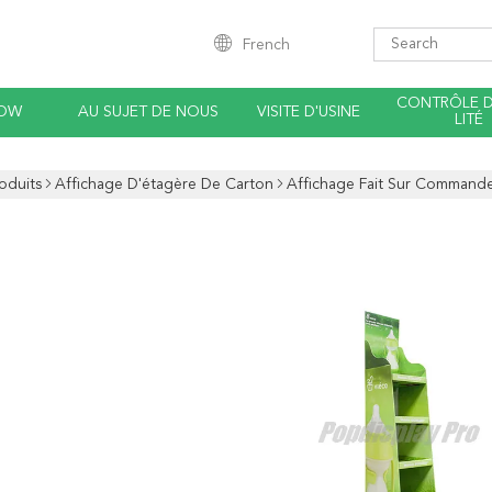
French
CONTRÔLE 
HOW
AU SUJET DE NOUS
VISITE D'USINE
LITÉ
oduits
Affichage D'étagère De Carton
Affichage Fait Sur Command