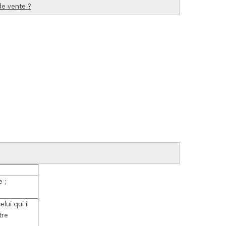
de vente ?
 ;
lui qui il
tre