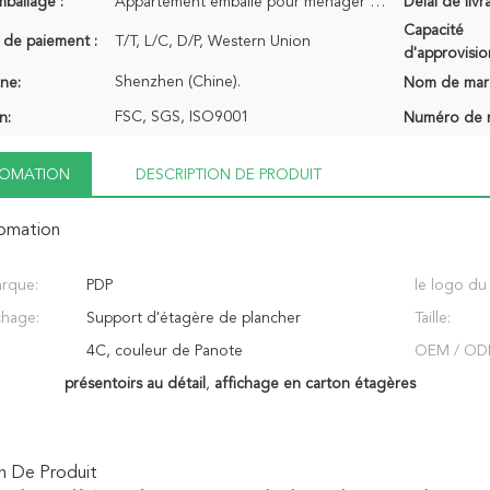
mballage :
Appartement emballé pour ménager de l'espace d'expédition
Délai de livr
Capacité
 de paiement :
T/T, L/C, D/P, Western Union
d'approvisi
Shenzhen (Chine).
ine:
Nom de mar
FSC, SGS, ISO9001
n:
Numéro de 
NFOMATION
DESCRIPTION DE PRODUIT
fomation
rque:
PDP
le logo du 
chage:
Support d'étagère de plancher
Taille:
4C, couleur de Panote
OEM / OD
présentoirs au détail
,
affichage en carton étagères
n De Produit