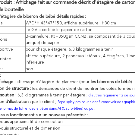
duit : Affichage fait sur commande décrit d'étagère de carton
e bouteille
'
étagère
de biberon
de
bébé
détails rapides :
ns
W*D*H 43*47*150, affiche supérieure : H30 cm
Le GV a certifié le papier de carton
B-cannelure, K5+350gsm CCNB, se composant de 3 couc
ions
unique) de papier
portive
pour chaque étagère, 6,3 kilogrammes à tenir
affiche supérieure, 2 panneaux latéraux, 4 étagères, 1 ba
rinted
inférieure
es
non
:
ichage :
affichage d'étagère de plancher (pour
les biberons de bébé
)
les demandes de client de montrer les côtés formés mis 
n de structure :
soutien :
6,3 kilogrammes à tenir par étagère ;
d'autres requiements de souti
par le client ;
 d'illustration :
Popdisplay pro peut aider à concevoir des graphiq
e format de fichier devrait être dans AI (CS5 préféré) ou pdf.
:
ssus fonctionnant sur un nouveau présentoir
quis approximatif de conception
quis structurel et de dimension