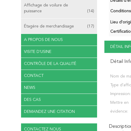
Détails d'e
Affichage de voilure de
puissance
(14)
Conditions
Lieu d'orig
Étagère de merchandisage
(17)
Certificatio
A PROPOS DE NOUS
DÉTAIL I
VISITE D'USINE
Détail In
CONTRÔLE DE LA QUALITÉ
CONTACT
Nom de ma
Type d'affi
NEWS
Impression:
DES CAS
Mettre en
évidence:
DEMANDEZ UNE CITATION
Descriptio
CONTACTEZ NOUS