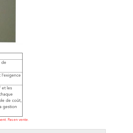
e de
 l'exigence
 et les
 chaque
ble de coût,
a gestion
ent. Pas en vente.