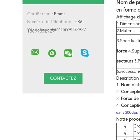
Nom de pro
en forme d
ContPerson :
Emma
Affichage
d
Numéro de téléphone :
+86-
1.Dimensio
WhatsApp :
+8618899852927
2.Material
18899852927
3.Specificat
force
4.Sup
secteurs
5.P
6.Accessori
Description 
1.
Nom d'aff
2.
Conceptio
3.
Force de 
4.
Conception
dans 300dpi, l
Notre proce
√
Cro
√
Cro