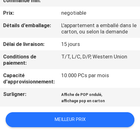
commande min:
Prix:
negotiable
VISITE
D'USINE
Détails d'emballage:
L'appartement a emballé dans le
carton, ou selon la demande
CONTRÔLE
Délai de livraison:
15 jours
DE
Conditions de
T/T, L/C, D/P, Western Union
paiement:
QUALITÉ
Capacité
10.000 PCs par mois
d'approvisionnement:
CONTACTEZ-
Surligner:
,
Affiche de POP ondulé
NOUS
affichage pop en carton
DEMANDEZ
MEILLEUR PRIX
UNE
CITATION