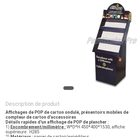
PLAN
DU
SITE
PRIVACY
POLICY
Description de produit
Affichages de POP de carton ondulé, présentoirs mobiles de
compteur de carton d'accessoires
Détails rapides d'un affichage de POP de plancher :
1)
Encombrement/millimètre :
W*D*H 450*400*1530, affiche
supérieure : H285
2)
Matériaux :
papier de carton/expéditeur