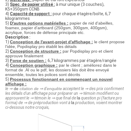
3)
Spec. de papier utilisé :
à mur unique (3 couches),
K5+350gsm CCNB
4)
Capacité de support :
pour chaque étagère/boîte, 6,7
kilogrammes
5)
D'autres options matérielles :
papier de nid d'abeilles,
foamex, papier d'artboard (250gsm, 300gsm, 400gsm),
acrylique, forces de défense principale etc.
Description :
1)
Conception de l'avant-projet d'affichage :
le client propose
l'idée, Popdisplay pro établit les détails
2)
Conception de structure :
par Popdisplay pro et client
approuve finalement
3)
Force de soutien :
6,7
kilogrammes par étagère/rangée
4)
Conception graphique :
par le client ; améliorez dans le
format de .AI ou le pdf, les dossiers liés doit être envoyé
ensemble, toutes les polices sont décrits
5)
Processus fonctionnant en commençant un nouvel
affichage :
le ⇒
de
citation de
⇒ d'
enquête
acceptent le ⇒ des prix confirment
les détails d'un affichage pour préparer un ⇒ témoin modifient ou
approuvent le ⇒ témoin le ⇒ que final de
la
question pi (facture pro
forma) de ⇒ de préproduction vont à
la
production, voient montrer
ci-dessous notre croquis,