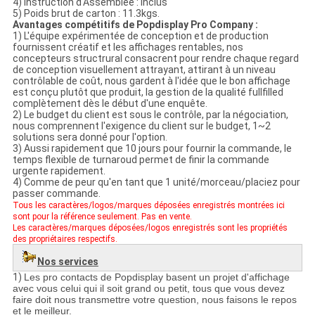
4)
Instruction d'Assemblée : inclus
5)
Poids brut de carton : 11.3kgs.
Avantages compétitifs de Popdisplay Pro Company :
1)
L'équipe expérimentée de conception et de production
fournissent créatif et les affichages rentables, nos
concepteurs structrural consacrent pour rendre chaque regard
de conception visuellement attrayant, attirant à un niveau
contrôlable de coût, nous gardent à l'idée que le bon affichage
est conçu plutôt que produit, la gestion de la qualité fullfilled
complètement dès le début d'une enquête.
2)
Le budget du client est sous le contrôle, par la négociation,
nous comprennent l'exigence du client sur le budget, 1~2
solutions sera donné pour l'option.
3)
Aussi rapidement que 10 jours pour fournir la commande, le
temps flexible de turnaroud permet de finir la commande
urgente rapidement.
4)
Comme de peur qu'en tant que 1 unité/morceau/placiez pour
passer commande.
Tous les caractères/logos/marques déposées enregistrés montrées ici
sont pour la référence seulement. Pas en vente.
Les caractères/marques déposées/logos enregistrés sont les propriétés
des propriétaires respectifs.
Nos services
1)
Les pro contacts de Popdisplay basent un projet d'affichage
avec vous celui qui il soit grand ou petit, tous que vous devez
faire doit nous transmettre votre question, nous faisons le repos
et le meilleur.