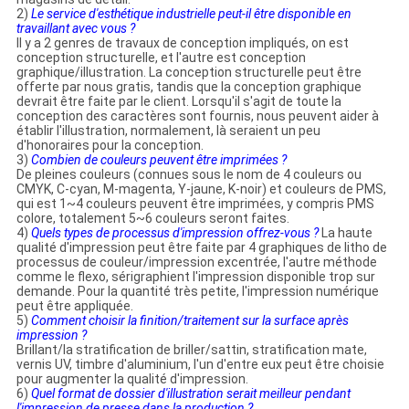
2)
Le service d'esthétique industrielle peut-il être disponible en
travaillant avec vous ?
Il y a 2 genres de travaux de conception impliqués, on est
conception structurelle, et l'autre est conception
graphique/illustration. La conception structurelle peut être
offerte par nous gratis, tandis que la conception graphique
devrait être faite par le client. Lorsqu'il s'agit de toute la
conception des caractères sont fournis, nous peuvent aider à
établir l'illustration, normalement, là seraient un peu
d'honoraires pour la conception.
3)
Combien de couleurs peuvent être imprimées ?
De pleines couleurs (connues sous le nom de 4 couleurs ou
CMYK, C-cyan, M-magenta, Y-jaune, K-noir) et couleurs de PMS,
qui est 1~4 couleurs peuvent être imprimées, y compris PMS
colore, totalement 5~6 couleurs seront faites.
4)
Quels types de processus d'impression offrez-vous ?
La haute
qualité d'impression peut être faite par 4 graphiques de litho de
processus de couleur/impression excentrée, l'autre méthode
comme le flexo, sérigraphient l'impression disponible trop sur
demande. Pour la quantité très petite, l'impression numérique
peut être appliquée.
5)
Comment choisir la finition/traitement sur la surface après
impression ?
Brillant/la stratification de briller/sattin, stratification mate,
vernis UV, timbre d'aluminium, l'un d'entre eux peut être choisie
pour augmenter la qualité d'impression.
6)
Quel format de dossier d'illustration serait meilleur pendant
l'impression de presse dans la production ?