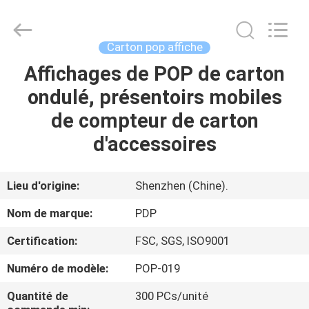
Popdisplay
Pro
(HK)
Company
Ltd..
Carton pop affiche
All
Rights
Reserved.
Affichages de POP de carton
MAISON
ondulé, présentoirs mobiles
PRODUITS
de compteur de carton
d'accessoires
VR
SHOW
Lieu d'origine:
Shenzhen (Chine).
Nom de marque:
PDP
AU
Certification:
FSC, SGS, ISO9001
SUJET
Numéro de modèle:
POP-019
DE
NOUS
Quantité de
300 PCs/unité