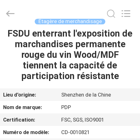
Popdisplay
Pro
(HK)
Company
Ltd..
Étagère de merchandisage
All
Rights
Reserved.
FSDU enterrant l'exposition de
MAISON
marchandises permanente
PRODUITS
rouge du vin Wood/MDF
tiennent la capacité de
VR
participation résistante
SHOW
Lieu d'origine:
Shenzhen de la Chine
AU
Nom de marque:
PDP
SUJET
Certification:
FSC, SGS, ISO9001
DE
Numéro de modèle:
CD-0010821
NOUS