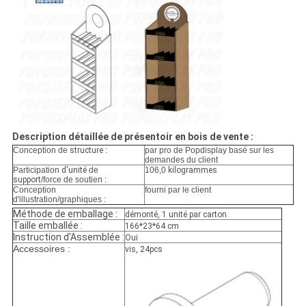
Description détaillée de présentoir en bois de vente :
Conception de
structure
:
par pro de Popdisplay basé sur les
demandes du client
Participation
d'unité
de
106,0
kilogrammes
support
/force de soutien :
Conception
fourni par le client
d'illustration/graphiques :
Méthode de emballage :
démonté, 1 unité par carton
Taille emballée :
166*23*64 cm
Instruction d'Assemblée :
Oui
Accessoires :
vis, 24pcs