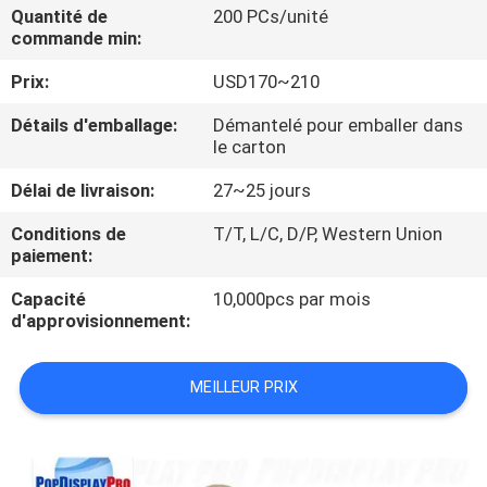
Quantité de
200 PCs/unité
commande min:
VISITE
Prix:
USD170~210
D'USINE
Détails d'emballage:
Démantelé pour emballer dans
le carton
CONTRÔLE
DE
Délai de livraison:
27~25 jours
QUALITÉ
Conditions de
T/T, L/C, D/P, Western Union
paiement:
CONTACTEZ-
Capacité
10,000pcs par mois
d'approvisionnement:
NOUS
MEILLEUR PRIX
DEMANDEZ
UNE
CITATION