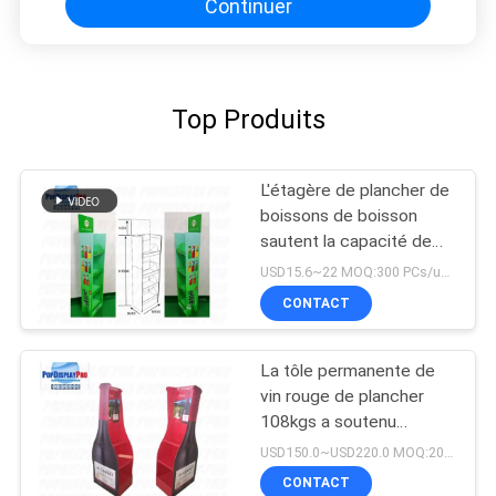
Continuer
Top Produits
L'étagère de plancher de
boissons de boisson
sautent la capacité de
participation des rangées
USD15.6~22 MOQ:300 PCs/unité
76kgs des présentoirs 5
CONTACT
La tôle permanente de
vin rouge de plancher
108kgs a soutenu
l'étagère de vente
USD150.0~USD220.0 MOQ:200 PCs/unité
CONTACT