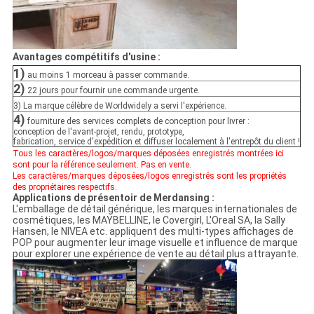
Avantages compétitifs d'usine :
1)
au moins 1 morceau à passer commande.
2)
22 jours pour fournir une commande urgente.
3)
La marque célèbre de Worldwidely a servi l'expérience.
4)
fourniture des services complets de conception pour livrer :
conception de l'avant-projet, rendu, prototype,
fabrication, service d'expédition et diffuser localement à l'entrepôt du client !
Tous les caractères/logos/marques déposées enregistrés montrées ici
sont pour la référence seulement. Pas en vente.
Les caractères/marques déposées/logos enregistrés sont les propriétés
des propriétaires respectifs.
Applications de présentoir de Merdansing :
L'emballage de détail générique, les marques internationales de
cosmétiques, les MAYBELLINE, le Covergirl, L'Oreal SA, la Sally
Hansen, le NIVEA etc. appliquent des multi-types affichages de
POP pour augmenter leur image visuelle et influence de marque
pour explorer une expérience de vente au détail plus attrayante.