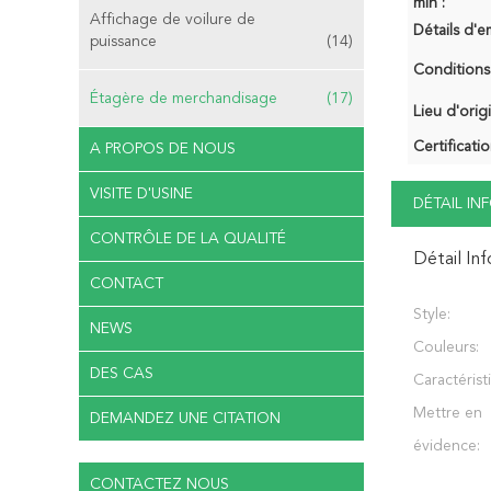
min :
Affichage de voilure de
Détails d'e
puissance
(14)
Conditions
Étagère de merchandisage
(17)
Lieu d'orig
Certificatio
A PROPOS DE NOUS
VISITE D'USINE
DÉTAIL I
CONTRÔLE DE LA QUALITÉ
Détail In
CONTACT
Style:
NEWS
Couleurs:
DES CAS
Caractérist
Mettre en
DEMANDEZ UNE CITATION
évidence:
CONTACTEZ NOUS