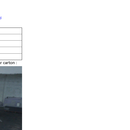
d
 carton :