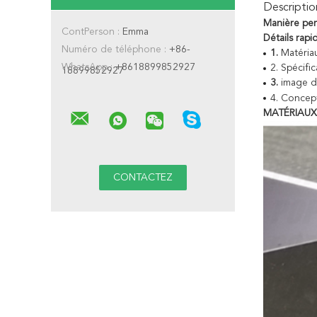
Descriptio
Manière per
ContPerson :
Emma
Détails rapi
Numéro de téléphone :
+86-
1.
Matéria
WhatsApp :
+8618899852927
2. Spécifi
18899852927
3.
image de
4.
Concept
MATÉRIAUX