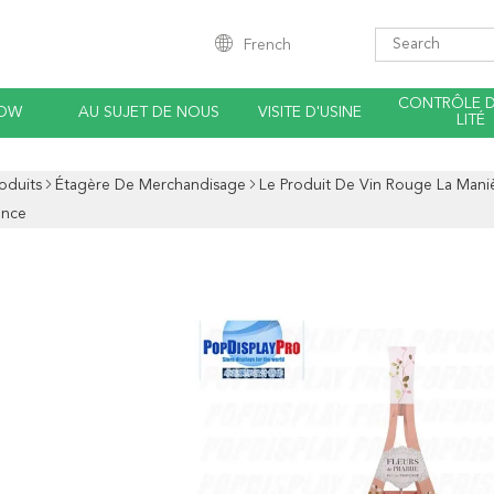
French
CONTRÔLE 
HOW
AU SUJET DE NOUS
VISITE D'USINE
LITÉ
oduits
Étagère De Merchandisage
Le Produit De Vin Rouge La Mani
ance