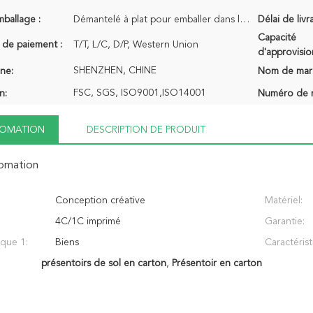
mballage :
Démantelé à plat pour emballer dans la boîte d'expéditeur
Délai de livr
Capacité
 de paiement :
T/T, L/C, D/P, Western Union
d'approvisi
SHENZHEN, CHINE
ine:
Nom de mar
FSC, SGS, ISO9001,ISO14001
n:
Numéro de 
NFOMATION
DESCRIPTION DE PRODUIT
fomation
Conception créative
Matériel:
4C/1C imprimé
Garantie:
ique 1:
Biens
Caractérist
présentoirs de sol en carton
,
Présentoir en carton