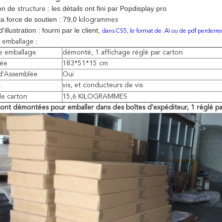
on de
: les détails ont fini par Popdisplay pro
structure
la force de soutien : 79,0
kilogrammes
'illustration : fourni par le client,
dans CS5, le format de .AI ou de pdf perderre
 emballage :
 emballage
démonté, 1 affichage réglé par carton
lée
183*51*15 cm
 d'Assemblée
Oui
s
vis, et conducteurs de vis
de carton
15,6 KILOGRAMMES
sont démontées pour emballer dans des boîtes d'expéditeur, 1 réglé par