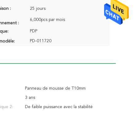
aison :
25 jours
6,000pcs par mois
onnement :
PDP
que:
PD-011720
modèle:
Panneau de mousse de T10mm
3 ans
ique 2:
De faible puissance avec la stabilité