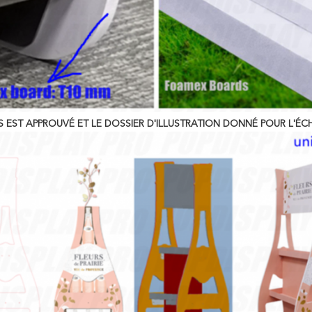
S EST APPROUVÉ ET LE DOSSIER D'ILLUSTRATION DONNÉ POUR L'ÉC