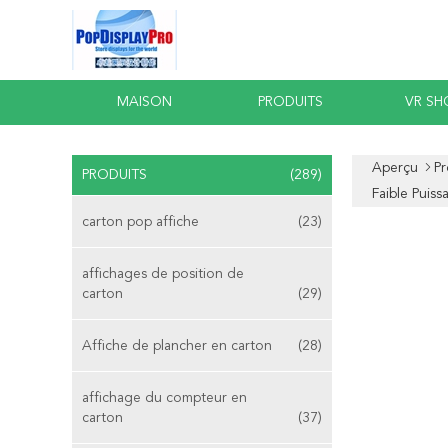
MAISON
PRODUITS
VR S
Aperçu
Pr
PRODUITS
(289)
Faible Puiss
carton pop affiche
(23)
affichages de position de
carton
(29)
Affiche de plancher en carton
(28)
affichage du compteur en
carton
(37)