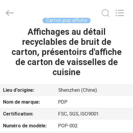
Popdisplay
Pro
(HK)
Company
Ltd..
Carton pop affiche
All
Rights
Reserved.
Affichages au détail
MAISON
recyclables de bruit de
PRODUITS
carton, présentoirs d'affiche
de carton de vaisselles de
VR
cuisine
SHOW
Lieu d'origine:
Shenzhen (Chine).
AU
Nom de marque:
PDP
SUJET
Certification:
FSC, SGS, ISO9001
DE
Numéro de modèle:
POP-002
NOUS