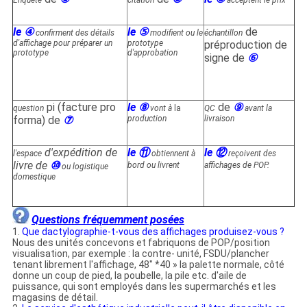
Enquête
citation
acceptent le prix
le ④
le ⑤
de
confirment des détails
modifient ou le
échantillon
d'affichage pour préparer un
prototype
préproduction de
prototype
d'approbation
signe de
⑥
pi (facture pro
le ⑧
de
⑨
question
vont à
la
QC
avant la
forma) de
⑦
production
livraison
d'expédition de
le ⑪
le ⑫
l'espace
obtiennent à
reçoivent des
livre de
⑩
bord ou livrent
affichages de POP.
ou logistique
domestique
Questions fréquemment posées
1.
Que dactylographie-t-vous des affichages produisez-vous ?
Nous des unités concevons et fabriquons de POP/position
visualisation, par exemple : la contre- unité, FSDU/plancher
tenant librement l'affichage, 48" *40 » la palette normale, côté
donne un coup de pied, la poubelle, la pile etc. d'aile de
puissance, qui sont employés dans les supermarchés et les
magasins de détail.