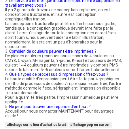
2.
Le service d'esthétique industrielle peut-il être disponible en
travaillant avec vous ?
Il y a 2 genres de travaux de conception impliqués, on est
conception structurelle, et l'autre est conception
graphique/illustration.
La conception structurelle peut être offerte par nous gratis,
tandis que la conception graphique devrait être faite par le
client. Lorsqu'il s'agit de toute la conception des caractères
sont fournis, nous peuvent aider à établir l'illustration,
normalement, là seraient un peu d'honoraires pour la
conception.
3.
Combien de couleurs peuvent être imprimées ?
De pleines couleurs (connues sous le nom de 4 couleurs ou
CMYK, C-cyan, M-magenta, Y-jaune, K-noir) et couleurs de PMS,
qui est 1~4 couleurs peuvent être imprimées, y compris PMS
colore, totalement 5~6 couleurs seront faites habituellement.
4.
Quels types de processus d'impression offrez-vous ?
La haute qualité d'impression peut être faite par 4 graphiques
de litho de processus de couleur/impression excentrée, l'autre
méthode comme le flexo, sérigraphient l'impression disponible
trop sur demande.
Pour la quantité très petite, l'impression numérique peut être
appliquée.
5.
Ne peut pas trouver une réponse d'en haut ?
Accueil pour nous contacter MAINTENANT pour davantage
d'aide !
affichage sur le lieu d'achat de bruit
affichage pop en carton