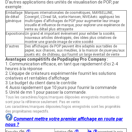
D'autres applications des unités de visualisation de POP, par
exemple :
Emballage
Marques internationales de cosmétiques, MAYBELLINE,
de détail
Covergirl, L'Oreal SA, sortie Hansen, NIVEAetc. appliquez les
générique
multi-types d'affichages de POP pour augmenter leur image
visuelle et influence de marque, pour explorer une expérience de
vente au détail plus attrayante
Expositions
Un grand et important événement pour exhiber la société,
nouveaux articles développés, des idées plus créatives de
montrer une grande image de votre société
D'autres
Des affichages de POP peuvent être adaptés aux tables de
papier, aux chaises, aux meubles, à la maison de jouer-jeu/aux
jouets etc. de château, qui fournit un large éventail de vente
Avantages compétitifs de Popdisplay Pro Company :
1. Communication efficace, en tant que rapidement d'ici 2-4
heures à la réponse
2. L'équipe de créateurs expérimentée fournit les solutions
créatives et rentables d'affichage
3. Le budget du client dans le contrôle
4. Aussi rapidement que 10 jours pour fournir la commande
5. Unité de mn 1 pour passer la commande.
Tous les caractères/logos/marques déposées enregistrés montrées ici
sont pour la référence seulement. Pas en vente.
Les caractères/marques déposées/logos enregistrés sont les propriétés
des propriétaires respectifs.
Comment mettre votre premier affichage en route par
nous ?
de
①
de
②
le ③