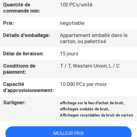
Quantité de
100 PCs/unité
commande min:
VISITE
Prix:
negotiable
D'USINE
Détails d'emballage:
Appartement emballé dans le
carton, ou pallettisé
CONTRÔLE
DE
Délai de livraison:
15 jours
QUALITÉ
Conditions de
T / T, Western Union, L / C
paiement:
CONTACTEZ-
Capacité
10.000 PCs par mois
d'approvisionnement:
NOUS
Surligner:
,
affichage sur le lieu d'achat de bruit
,
affichages ondulés de bruit
DEMANDEZ
Affichages recyclables de bruit de carton
UNE
MEILLEUR PRIX
CITATION