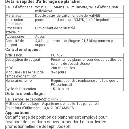
Détails rapides d'affichage de plancher :
Taille d'affichage
W*D*H, 550*460*1540 millimètre, taille d'affiche, 350
millimètres
Matériaux
Double papier de carton ondulé de wall/EB
Impression
processus de 4 couleurs/CMYK, 1 côté imprimé
graphique
Processus
Film brillant de pp stratifié
extérieur
Accessoires
Aucun
Capacité de
4,3 kilogrammes par étagère, 21,5 kilogrammes par
support
support
Caractéristiques :
Article non.
POP-02
Description de support
Présentoir de plancher pour des vaisselles de
cuisine de Joseph Joseph
MOQ
200 ensembles
Moquerie vers le haut de
3~4 jours
temps d'échantillon
Honoraires témoin
Requis, pour être remboursé une fois que le
PO confirmait
Cycle de fabrication
15-18 jours
Détails d'emballage :
Taille emballée de boîte
52" x 44" x 5"
Méthode d'emballage
Appartement emballé, 1pc par carton
Poids brut d'affichage
13,6 KILOGRAMMES
Applications :
Cet affichage de position de plancher est employé pour
favoriser des produits nouveaux pendant des activités
promotionnelles de Joseph Joseph.